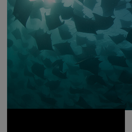
Nous avons détruit en seulement cinquante ans de
nombreux écosystèmes auparavant magnifiques et
en bonne santé, à cause de la surpêche et de la
pollution. Ainsi que chassé de nombreuses espèces
de leur habitat habituel. A l'instar des raies manta du
Pacifique : elles ont disparu à la fin des années 90 du
golf de Californie – et se sont réfugiées dans un
archipel mexicain, après que celui-ci ait été déclaré
patrimoine naturel mondial. De quelle manière des
espèces en danger peuvent-elles se régénérer
lorsque l'on déclare leur habitat zone protégée –
c'est ce que montre le film "
The Legacy
", avec
d'impressionnantes images sous-marines.