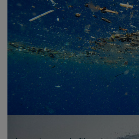
A Plastic Ocean
Le fait que les déchets plastiques détruisent
l'équilibre écologique de nos océans n'est
aujourd'hui plus un secret pour personne. Et
pourtant cela n'implique pas uniquement la
pollution que nous pouvons voir directement sur
nos plages, mais bien aussi le risque presque
invisible des micro-billes de plastique, qui
s'accumulent en de gigantesques tourbillons dans
nos mers... et qui atterrissent inévitablement par ce
biais au cœur de la chaîne alimentaire.
©Ian Derry