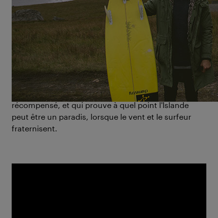
dans la tête du surfeur Heiðar Logi Elíasson, ce vent
est un ivrogne à la barbe rousse, imprévisible et
coléreux. Dans une manière typiquement islandaise,
THE ACCORD
nous montre, plein de beauté brute et
d'humour noir, comment les deux protagonistes - le
surfeur et les forces de la nature – apprennent à se
connaître lentement. En clair, de l'action en surf bien
glacée pour un film qui a été maintes fois
récompensé, et qui prouve à quel point l'Islande
peut être un paradis, lorsque le vent et le surfeur
fraternisent.