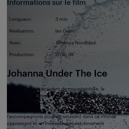
Informations sur le film
Longueur:
3 min
Réalisation:
Ian Derry
Avec:
Johanna Nordblad
Production:
2016, UK
Johanna Under The Ice
Après un grave accident de mountainbike, la
plongeuse en apnée finlandaise Johanna Nordblad
découvre sa passion pour l'eau froide et le calme
limpide absolu qu'il y a sous la glace. Nous
l'accompagnons pour un moment dans ce monde
oppressant et en même temps extrêmement