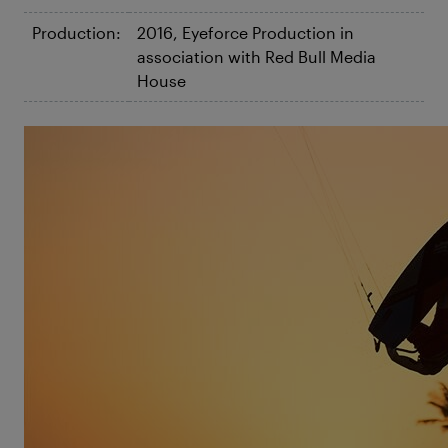
Production:
2016, Eyeforce Production in
association with Red Bull Media
House
©Ydwer van der Heide
Chapter One
Le Kite est devenu de plus en plus populaire ces
dernières années – c'est donc le moment de
regarder en arrière et d'éclaircir les origines de ce
sport encore relativement jeune. Ce qui était
pratiqué au début comme seulement une variante
d'autres sports de glisse par le champion
véliplanchiste Robby Naish ou la légende des Big
Wave Peter Cabrinha, a depuis lors vu naître toute
une série de talents indépendants : Keahi de Aboitiz,