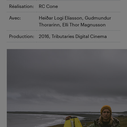
Réalisation:
RC Cone
Avec:
Heiðar Logi Elíasson, Gudmundur
Thorarinn, Elli Thor Magnusson
Production:
2016, Tributaries Digital Cinema
©The Accord Film | Tributaries Digital Cinema
The Accord
Le vent du Nord et toi, ça ne fait
pas deux : du surf en Islande.
Celui qui veut surfer en Islande a plutôt interêt à
aimer les forces de la nature, parce que ce sont bien
elles qui règnent en maître sur cette belle île du
Nord. Et en particulier le vent de l'Atlantique Nord :