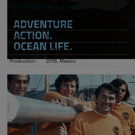
Informations sur le film
Longueur:
40 min (Ocean Film Tour edit)
Réalisation:
Bernardo Arsuaga
Avec:
Ramón Carlín, Enrique Carlín
Production:
2016, Mexico
©Tjerk Romke de Vries
The Weekend Sailor
Ramón Carlín: un amateur plus
fort que les pros