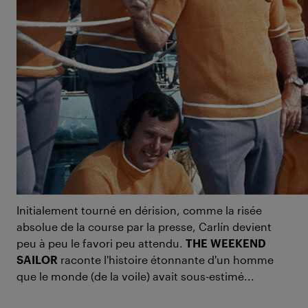
17 yachts, sept nations, 27.000 miles : c'est en 1973
qu'a eu lieu la première course à la voile autour du
globe. Pourtant lorsque la Grande-Bretagne organise
sa première « Whitbread Round the World Yacht
Race », ce ne sont pas uniquement les plus
prestigieuses équipes internationales de voile qui se
présentent, mais aussi un outsider : Ramón Carlín,
qui n'a encore jamais participé à aucune course,
avec son tout nouveau yacht. Et avec ses enfants,
c'est une équipe hétéroclite et peu expérimentée
menée par cet homme de 50 ans qui part à
l'aventure.
Initialement tourné en dérision, comme la risée
absolue de la course par la presse, Carlín devient
peu à peu le favori peu attendu.
THE WEEKEND
SAILOR
raconte l'histoire étonnante d'un homme
que le monde (de la voile) avait sous-estimé...