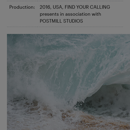
Production:
2016, USA, FIND YOUR CALLING
presents in association with
POSTMILL STUDIOS
©Shorebreak
Shorebreak
The Clark Little Story
Au départ, c'était un surfer, puis il est devenu
photographe. Le Hawaïen Clark Little a fait de sa
passion pour la vague parfaite son métier. A l'affût
des meilleurs spots, il chasse sa muse préférée : les
Shorebreaks, ces énormes vagues qui se cassent
tout près du rivage. Et parce qu'il a l'instinct pour
cela, il appuie exactement au bon moment sur le