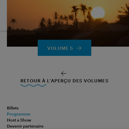
Youri Zoon, Bruna Kayija et bien d'autres encore.
Dans "
Chapter One
" nous les suivons sur les
meilleurs spots de kitesurf du globe.
VOLUME 5
RETOUR À L'APERÇU DES VOLUMES
Billets
Programme
Host a Show
Devenir partenaire