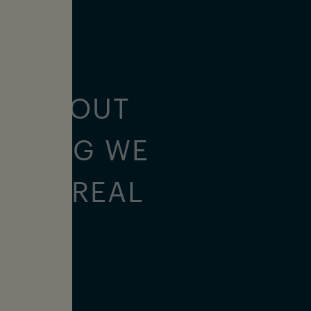
ression
ALL ABOUT
URFING WE
ON A REAL