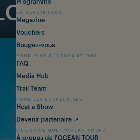
Programme
LOGY: NEW 
EN SAVOIR PLUS
Magazine
Vouchers
Bougez-vous
POUR PLUS D'INFORMATIONS
FAQ
Media Hub
Trail Team
POUR LES ENTREPRISES
Host a Show
Devenir partenaire ↗
QU'EST-CE QUE L'OCEAN TOUR?
À propos de l'OCEAN TOUR