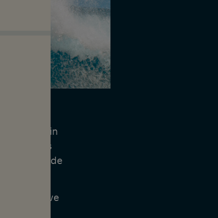
Ewing, Griffin
u monde. Ces
ne âge lors de
de surf.
tions de rêve
t maintenir