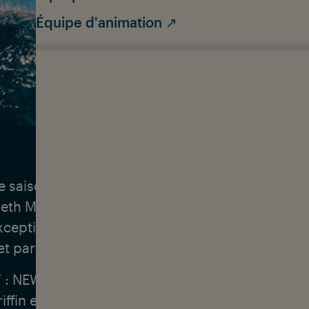
Équipe d'animation ↗
e saison & la recherche du break parfait : Ethan 
Seth Moniz font partie des meilleurs surfeurs d
exceptionnels se rencontrent depuis leur plus jeu
et partent aujourd'hui ensemble pour un voyage 
: NEW WAVE, nous visitons une série de destina
riffin et Seth - et nous nous demandons commen