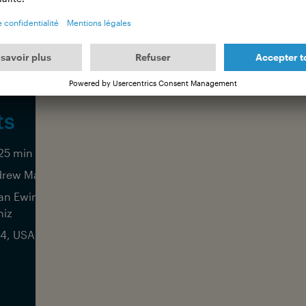
ts
25 min (Int. OCEAN FILM TOUR edit)
rew Mackenzie
an Ewing, Griffin Colapinto, Seth
iz
4, USA, Aether Films Productions