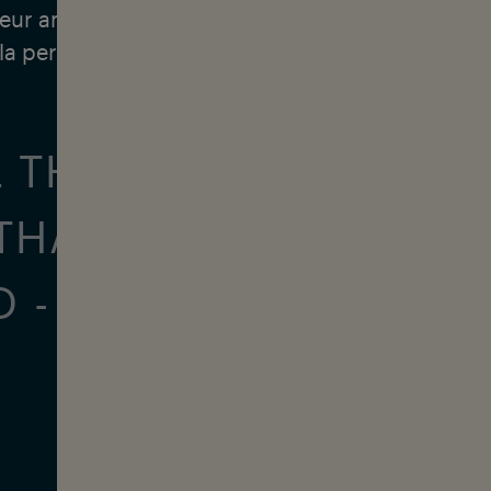
 leur amour du surf malgré la compétition et la p
 la performance.
 THREE OF US, IT’S 
 THAT PASSION FOR S
 - AND JUST GOING 
ADVENTURE."
— SETH MONIZ