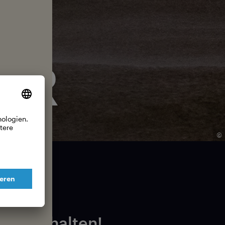
ER
©
ost erhalten!