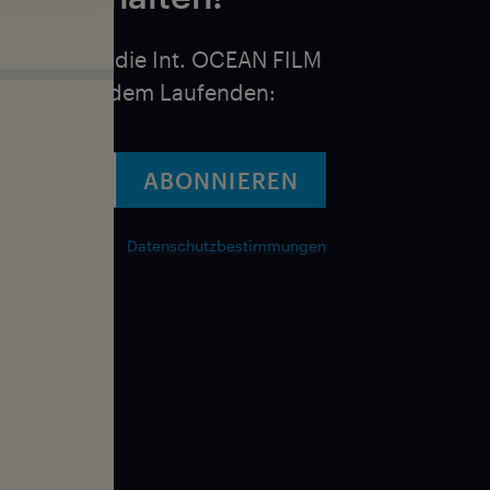
bleibe über die Int. OCEAN FILM
Touren auf dem Laufenden:
ABONNIEREN
ABONNIEREN
Datenschutzbestimmungen